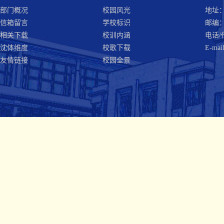
部门概况
校园风光
地址
信箱留言
学校标识
邮编：1
相关下载
校训内涵
电话/传
沈体维度
校歌下载
E-mail
友情链接
校园全景