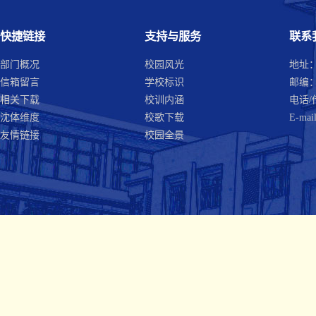
快捷链接
支持与服务
联系
部门概况
校园风光
地址
信箱留言
学校标识
邮编：1
相关下载
校训内涵
电话/传
沈体维度
校歌下载
E-mail
友情链接
校园全景